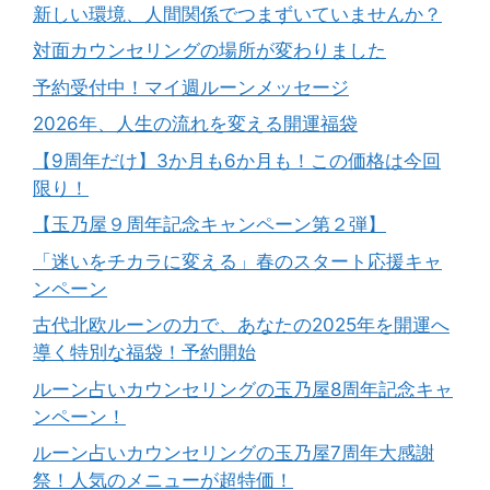
新しい環境、人間関係でつまずいていませんか？
対面カウンセリングの場所が変わりました
予約受付中！マイ週ルーンメッセージ
2026年、人生の流れを変える開運福袋
【9周年だけ】3か月も6か月も！この価格は今回
限り！
【玉乃屋９周年記念キャンペーン第２弾】
「迷いをチカラに変える」春のスタート応援キャ
ンペーン
古代北欧ルーンの力で、あなたの2025年を開運へ
導く特別な福袋！予約開始
ルーン占いカウンセリングの玉乃屋8周年記念キャ
ンペーン！
ルーン占いカウンセリングの玉乃屋7周年大感謝
祭！人気のメニューが超特価！