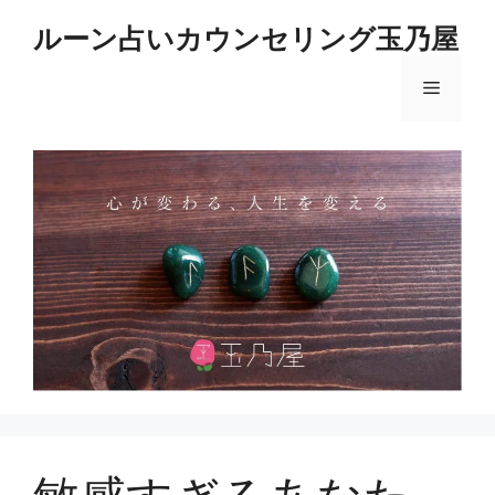
コ
ルーン占いカウンセリング玉乃屋
ン
テ
メ
ン
ツ
へ
ニ
ス
キ
ュ
ッ
プ
ー