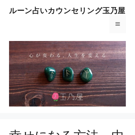
コ
ルーン占いカウンセリング玉乃屋
ン
テ
メ
ン
ツ
へ
ニ
ス
キ
ュ
ッ
プ
ー