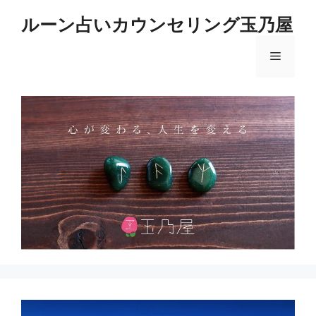
コ
ルーン占いカウンセリング玉乃屋
ン
テ
メ
ン
ツ
へ
ニ
ス
キ
ュ
ッ
プ
ー