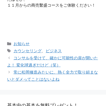
１１月からの商売繫盛コースをご体験ください！
カ
お知らせ
テ
タ
カウンセリング
、
ビジネス
ゴ
グ
コンサルを受けて、確かに可能性の扉が開いた
リ
よ！ 変化球過ぎだけど（笑）
ー
常に松岡修造みたいに、熱く全力で取り組まな
いとダメってことはないよね
基本中の基本を無料プレゼント！