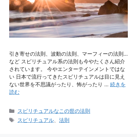
引き寄せの法則、波動の法則、マーフィーの法則…
など スピリチュアル系の法則も今やたくさん紹介
されています。 今やエンターテインメントではな
い 日本で流行ってきたスピリチュアルは目に見え
ない世界を不思議がったり、怖がったり …
続きを
読む
カ
スピリチュアルなこの世の法則
テ
タ
スピリチュアル
、
法則
ゴ
グ
リ