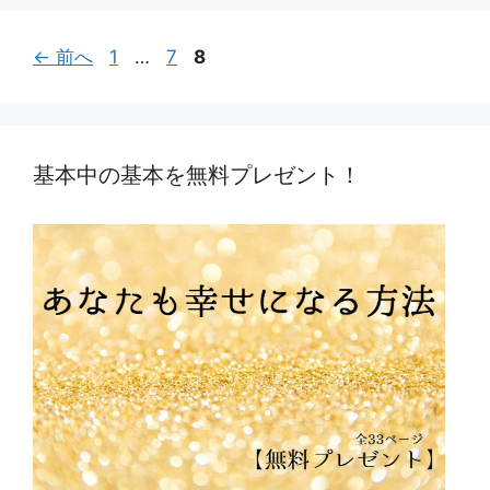
ー
ペ
ペ
ペ
←
前へ
1
…
7
8
ー
ー
ー
ジ
ジ
ジ
基本中の基本を無料プレゼント！