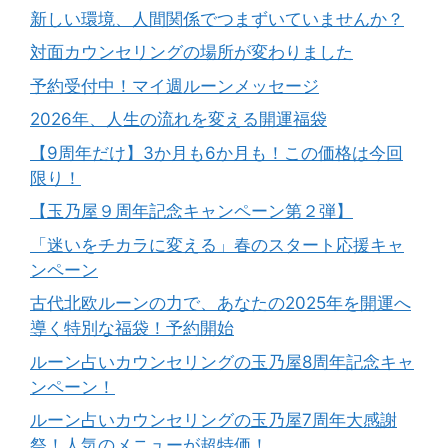
新しい環境、人間関係でつまずいていませんか？
対面カウンセリングの場所が変わりました
予約受付中！マイ週ルーンメッセージ
2026年、人生の流れを変える開運福袋
【9周年だけ】3か月も6か月も！この価格は今回
限り！
【玉乃屋９周年記念キャンペーン第２弾】
「迷いをチカラに変える」春のスタート応援キャ
ンペーン
古代北欧ルーンの力で、あなたの2025年を開運へ
導く特別な福袋！予約開始
ルーン占いカウンセリングの玉乃屋8周年記念キャ
ンペーン！
ルーン占いカウンセリングの玉乃屋7周年大感謝
祭！人気のメニューが超特価！