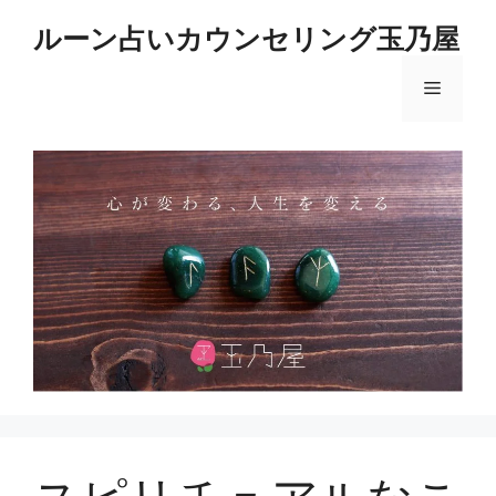
コ
ルーン占いカウンセリング玉乃屋
ン
テ
メ
ン
ツ
へ
ニ
ス
キ
ュ
ッ
プ
ー