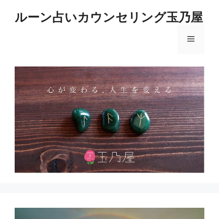
コ
ルーン占いカウンセリング玉乃屋
ン
テ
メ
ン
ツ
へ
ニ
ス
キ
ュ
ッ
プ
ー