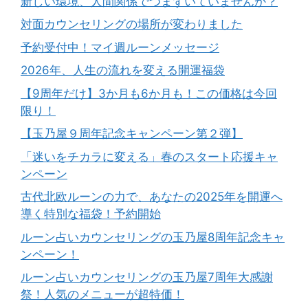
新しい環境、人間関係でつまずいていませんか？
対面カウンセリングの場所が変わりました
予約受付中！マイ週ルーンメッセージ
2026年、人生の流れを変える開運福袋
【9周年だけ】3か月も6か月も！この価格は今回
限り！
【玉乃屋９周年記念キャンペーン第２弾】
「迷いをチカラに変える」春のスタート応援キャ
ンペーン
古代北欧ルーンの力で、あなたの2025年を開運へ
導く特別な福袋！予約開始
ルーン占いカウンセリングの玉乃屋8周年記念キャ
ンペーン！
ルーン占いカウンセリングの玉乃屋7周年大感謝
祭！人気のメニューが超特価！