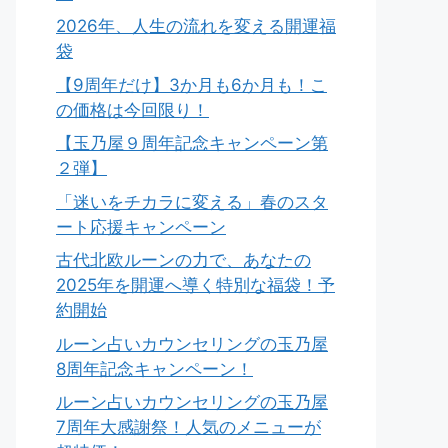
2026年、人生の流れを変える開運福
袋
【9周年だけ】3か月も6か月も！こ
の価格は今回限り！
【玉乃屋９周年記念キャンペーン第
２弾】
「迷いをチカラに変える」春のスタ
ート応援キャンペーン
古代北欧ルーンの力で、あなたの
2025年を開運へ導く特別な福袋！予
約開始
ルーン占いカウンセリングの玉乃屋
8周年記念キャンペーン！
ルーン占いカウンセリングの玉乃屋
7周年大感謝祭！人気のメニューが