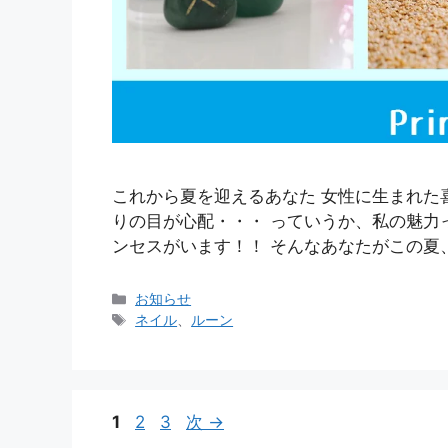
これから夏を迎えるあなた 女性に生まれた
りの目が心配・・・ っていうか、私の魅力
ンセスがいます！！ そんなあなたがこの夏
カ
お知らせ
テ
タ
ネイル
、
ルーン
ゴ
グ
リ
ー
ペ
ペ
ペ
1
2
3
次
→
ー
ー
ー