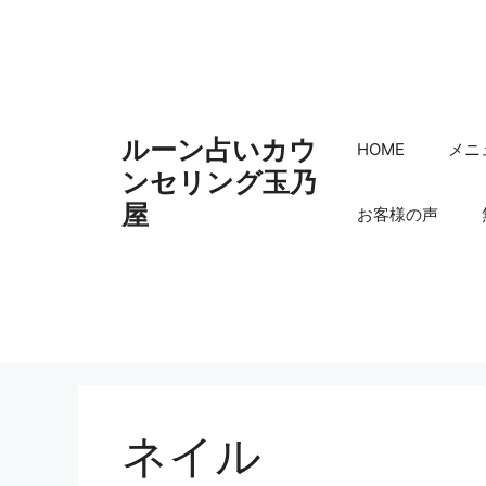
コ
ン
テ
ン
ツ
ルーン占いカウ
へ
HOME
メニ
ス
ンセリング玉乃
キ
屋
お客様の声
ッ
プ
ネイル