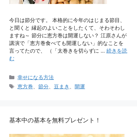
今日は節分です。 本格的に今年のはじまる節目、
と聞くと 縁起のよいことをしたくて、そわそわし
ますね～ 節分に恵方巻は開運しない？ 江原さんが
講演で「恵方巻食べても開運しない」的なことを
言ってたので、 （「太巻きを切らずに …
続きを読
む
カ
幸せになる方法
テ
タ
恵方巻
、
節分
、
豆まき
、
開運
ゴ
グ
リ
ー
基本中の基本を無料プレゼント！