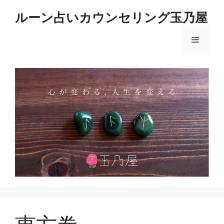
コ
ルーン占いカウンセリング玉乃屋
ン
テ
メ
ン
ツ
へ
ニ
ス
キ
ュ
ッ
プ
ー