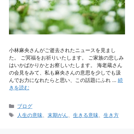
小林麻央さんがご逝去されたニュースを見まし
た。 ご冥福をお祈りいたします。 ご家族の悲しみ
はいかばかりかとお察しいたします。 海老蔵さん
の会見をみて、私も麻央さんの意思を少しでも汲
んでお力になれたらと思い、この話題にふれ …
続
きを読む
カ
ブログ
テ
タ
人生の意味
、
末期がん
、
生きる意味
、
生き方
ゴ
グ
リ