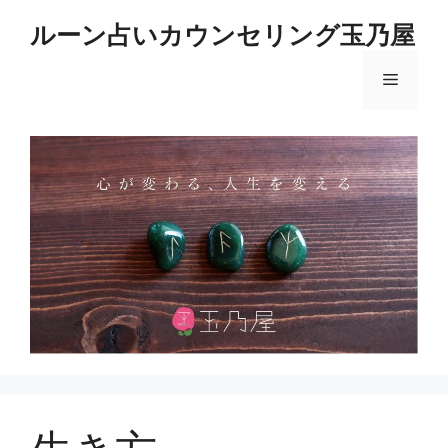
コ
ルーン占いカウンセリング玉乃屋
ン
テ
メ
ン
ツ
へ
ニ
ス
キ
ュ
ッ
プ
ー