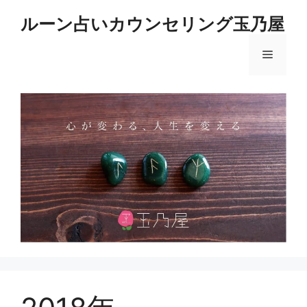
コ
ルーン占いカウンセリング玉乃屋
ン
テ
メ
ン
ツ
へ
ニ
ス
キ
ュ
ッ
プ
ー