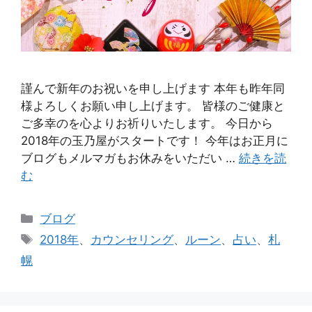
謹んで新年のお祝いを申し上げます 本年も昨年同
様よろしくお願い申し上げます。 皆様のご健康と
ご多幸のを心よりお祈りいたします。 今日から
2018年の玉乃屋がスタートです！ 今年はお正月に
ブログもメルマガもお休みをいただい …
続きを読
む
カ
ブログ
テ
タ
2018年
、
カウンセリング
、
ルーン
、
占い
、
札
ゴ
グ
幌
リ
ー