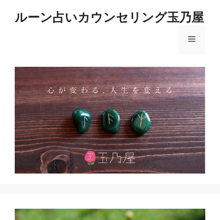
コ
ルーン占いカウンセリング玉乃屋
ン
テ
メ
ン
ツ
へ
ニ
ス
キ
ュ
ッ
プ
ー