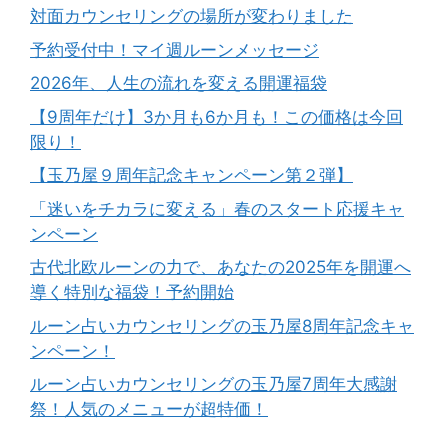
対面カウンセリングの場所が変わりました
予約受付中！マイ週ルーンメッセージ
2026年、人生の流れを変える開運福袋
【9周年だけ】3か月も6か月も！この価格は今回
限り！
【玉乃屋９周年記念キャンペーン第２弾】
「迷いをチカラに変える」春のスタート応援キャ
ンペーン
古代北欧ルーンの力で、あなたの2025年を開運へ
導く特別な福袋！予約開始
ルーン占いカウンセリングの玉乃屋8周年記念キャ
ンペーン！
ルーン占いカウンセリングの玉乃屋7周年大感謝
祭！人気のメニューが超特価！