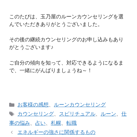
このたびは、玉乃屋のルーンカウンセリングを選
んでいただきありがとうございました。
その後の継続カウンセリングのお申し込みもあり
がとうございます♪
ご自分の傾向を知って、対応できるようになるま
で、一緒にがんばりましょうね～！
カ
お客様の感想
、
ルーンカウンセリング
テ
タ
カウンセリング
、
スピリチュアル
、
ルーン
、
仕
ゴ
グ
事の悩み
、
占い
、
札幌
、
転職
リ
エネルギーの強さに関係するもの
ー