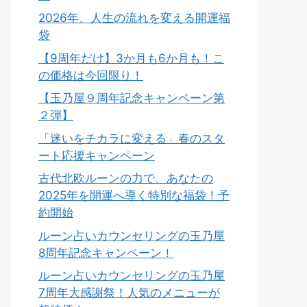
2026年、人生の流れを変える開運福
袋
【9周年だけ】3か月も6か月も！こ
の価格は今回限り！
【玉乃屋９周年記念キャンペーン第
２弾】
「迷いをチカラに変える」春のスタ
ート応援キャンペーン
古代北欧ルーンの力で、あなたの
2025年を開運へ導く特別な福袋！予
約開始
ルーン占いカウンセリングの玉乃屋
8周年記念キャンペーン！
ルーン占いカウンセリングの玉乃屋
7周年大感謝祭！人気のメニューが