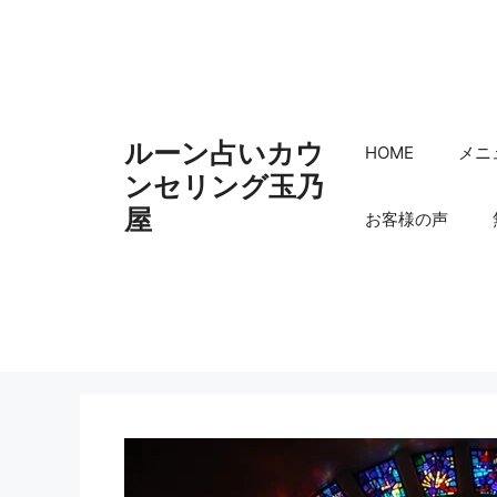
コ
ン
テ
ン
ツ
ルーン占いカウ
へ
HOME
メニ
ス
ンセリング玉乃
キ
屋
お客様の声
ッ
プ